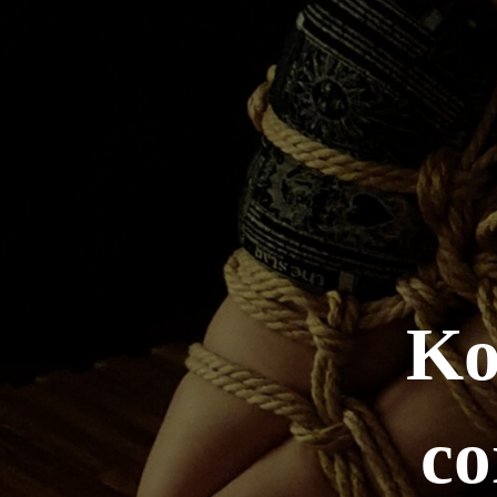
Ko
co