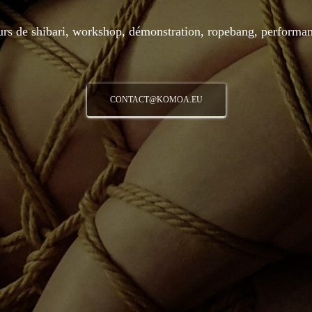
rs de shibari, workshop, démonstration, ropebang, performa
CONTACT@KOMOA.EU