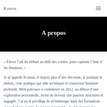
Komoa
D
É
P
L
I
A propos
E
R
L
A
N
A
« Élever l’art du shibari au-delà des cordes, pour capturer l’âme et
V
I
les émotions. »
G
A
Je m’appelle Komoa, et depuis plus d’une décennie, je pratique le
T
shibari, cette pratique qui allie technique et connexion humaine
I
profonde. Mon parcours a commencé en 2012, au détour d’une
O
N
exploration personnelle, avant de devenir une passion structurée et
engagée. J’ai eu le privilège de m’immerger dans des formations